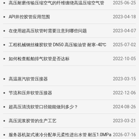
高压耐磨传输压缩空气的纤维缠绕⾼温压缩空⽓管
2025-06-25
●
API井控胶管应用范围
2023-04-18
●
在使用超高压软管时需要注意到哪些问题
2023-04-07
●
工程机械钢丝橡胶软管 DN50 高压输油管 耐寒-40℃
2025-07-02
●
如何检查船舶排气软管是否达标
2022-10-05
●
高温蒸汽软管压接器
2023-03-15
●
节流和压井软管压接器
2022-12-06
●
超高压清洗软管口径能能做到多少？
2024-08-26
●
高压泥浆胶管的生产工艺
2023-03-21
●
服务器机架式液冷分配单元柔性进出水管 耐压1.0MPa
2026-07-16
●