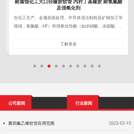
耐腐蚀化工大口径橡胶软管 内衬丁基橡胶 耐氢氟酸
及强氧化剂
在化工生产、金属表面处理、半导体湿法制程及矿物加工等
领域，氢氟酸（HF）和强氧化性酸（如浓硝酸、浓硫酸、
铬酸）的输送对管路材料构成了极为严苛的挑战。氢氟酸对
硅酸盐、金属材料
了解更多
公司新闻
行业新闻
聚四氟乙烯软管应用范围
2023-03-15
●