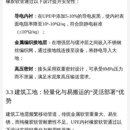
橡胶软管通过以下设计提升安全性：
导电内衬
：在UPE中添加5-10%的导电炭黑，使内衬表
面电阻率降至10⁶-10⁸Ω/sq，符合防静电标准
（≤10⁹Ω/sq）；
金属编织接地层
：在增强层与缓冲层之间嵌入不锈钢
丝编织网，通过接地线连接至设备，将静电导入大
地；
高压密封
：接头采用双重密封设计，可承受8MPa压力
而不泄漏，满足水泥浆高压输送需求。
3.3 建筑工地：轻量化与易搬运的“灵活部署”优
势
建筑工地需频繁移动管道，传统金属软管重量大、易生
锈，而纯橡胶软管耐磨性不足。UPE内衬橡胶软管通过以
下设计实现轻量化与耐用性平衡：