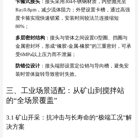
卡箍式接头
：接头采用304不锈钢材质，内壁抛光至
Ra≤0.8μm，减少流体阻力；外壁设置卡槽，通过高强
度卡箍实现快速锁紧，安装时间较法兰连接缩短
80%；
多层密封结构
：接头与管体之间设置O型圈、挡圈与
金属密封环，形成“橡胶-金属-橡胶”的三重密封，可承
受6MPa以上压力而不泄漏；
防错位设计
：接头端部设置定位销与导向槽，避免安
装时管体旋转导致密封失效。
三、工业场景适配：从矿山到搅拌站
的“全场景覆盖”
3.1 矿山开采：抗冲击与长寿命的“极端工况”解
决方案