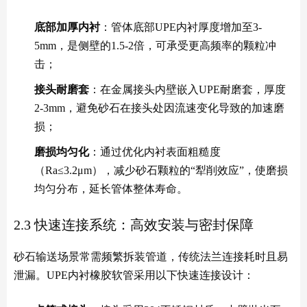
底部加厚内衬
：管体底部UPE内衬厚度增加至3-
5mm，是侧壁的1.5-2倍，可承受更高频率的颗粒冲
击；
接头耐磨套
：在金属接头内壁嵌入UPE耐磨套，厚度
2-3mm，避免砂石在接头处因流速变化导致的加速磨
损；
磨损均匀化
：通过优化内衬表面粗糙度
（Ra≤3.2μm），减少砂石颗粒的“犁削效应”，使磨损
均匀分布，延长管体整体寿命。
2.3 快速连接系统：高效安装与密封保障
砂石输送场景常需频繁拆装管道，传统法兰连接耗时且易
泄漏。UPE内衬橡胶软管采用以下快速连接设计：