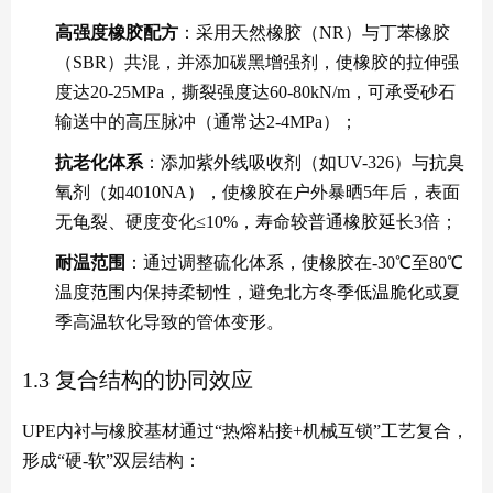
高强度橡胶配方
：采用天然橡胶（NR）与丁苯橡胶
（SBR）共混，并添加碳黑增强剂，使橡胶的拉伸强
度达20-25MPa，撕裂强度达60-80kN/m，可承受砂石
输送中的高压脉冲（通常达2-4MPa）；
抗老化体系
：添加紫外线吸收剂（如UV-326）与抗臭
氧剂（如4010NA），使橡胶在户外暴晒5年后，表面
无龟裂、硬度变化≤10%，寿命较普通橡胶延长3倍；
耐温范围
：通过调整硫化体系，使橡胶在-30℃至80℃
温度范围内保持柔韧性，避免北方冬季低温脆化或夏
季高温软化导致的管体变形。
1.3 复合结构的协同效应
UPE内衬与橡胶基材通过“热熔粘接+机械互锁”工艺复合，
形成“硬-软”双层结构：