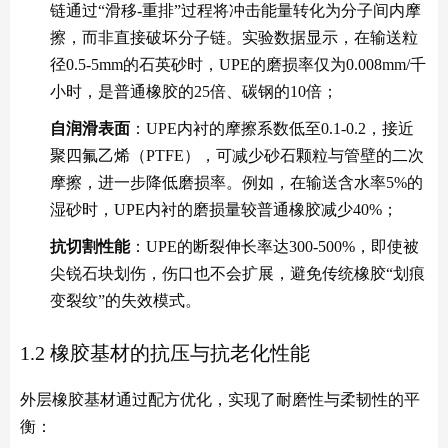
链通过“滑移-重排”过程将冲击能量转化为分子间内摩
擦，而非直接破坏分子链。实验数据显示，在输送粒
径0.5-5mm的石英砂时，UPE的磨损率仅为0.008mm/千
小时，是普通橡胶的25倍、碳钢的10倍；
自润滑表面
：UPE内衬的摩擦系数低至0.1-0.2，接近
聚四氟乙烯（PTFE），可减少砂石颗粒与管壁的二次
摩擦，进一步降低磨损率。例如，在输送含水率5%的
湿砂时，UPE内衬的磨损量较普通橡胶减少40%；
抗切割性能
：UPE的断裂伸长率达300-500%，即使被
尖锐石块划伤，伤口也不会扩展，避免传统橡胶“划痕
变裂纹”的失效模式。
1.2 橡胶基材的抗压与抗老化性能
外层橡胶基材通过配方优化，实现了耐磨性与柔韧性的平
衡：