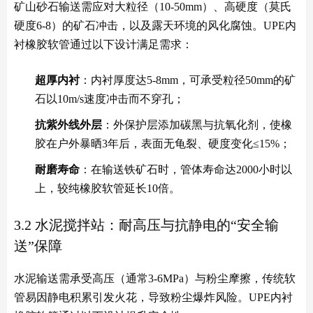
矿山砂石输送需应对大粒径（10-50mm）、高硬度（莫氏
硬度6-8）的矿石冲击，以及露天环境的风化腐蚀。UPE内
衬橡胶软管通过以下设计满足需求：
超厚内衬
：内衬厚度达5-8mm，可承受粒径50mm的矿
石以10m/s速度冲击而不穿孔；
抗紫外线外层
：外保护层添加碳黑与抗氧化剂，使橡
胶在户外暴晒3年后，表面无龟裂、硬度变化≤15%；
耐磨寿命
：在输送铁矿石时，管体寿命达2000小时以
上，较纯橡胶软管延长10倍。
3.2 水泥搅拌站：耐高压与抗静电的“安全输
送”保障
水泥输送需承受高压（通常3-6MPa）与粉尘摩擦，传统软
管易因静电积累引发火花，导致粉尘爆炸风险。UPE内衬