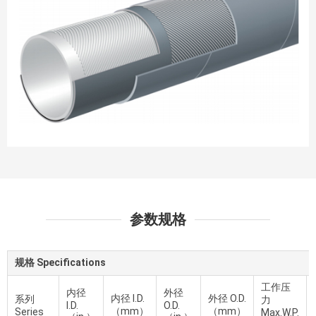
参数规格
规格 Specifications
工作压
内径
外径
内径 I.D.
外径 O.D.
系列
力
I.D.
O.D.
（mm）
（mm）
Series
Max.W.P.