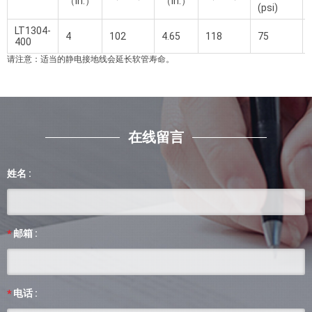
（in.）
（in.）
(psi)
LT1304-
4
102
4.65
118
75
400
请注意：适当的静电接地线会延长软管寿命。
在线留言
姓名 :
邮箱 :
*
电话 :
*