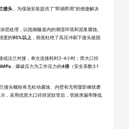
兰接头
，为现场安装提供了“即插即用”的便捷解决
树脂涂层处理，以抵御隧道内的潮湿环境和泥浆腐蚀。
强度的
95%以上
，彻底杜绝了高压冲刷下接头拔脱
或法兰对接，单次连接耗时2-4小时；而大口径
.6MPa
，爆破压力为工作压力的
4倍
（安全系数3:1
法兰接头螺栓有无松动腐蚀、内壁有无明显阶梯状磨
显示，采用优质大口径排泥软管后，管路泄漏率降低