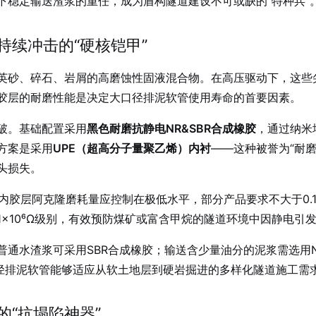
下稳定输送渣浆的重任，成为盾构隧道建设不可或缺的“特种兵”
续冲击的“硬核铠甲”
英砂、碎石、岩屑的高磨蚀性固液混合物。在高压驱动下，这些
胶层的耐磨性能是决定大口径排泥软管使用寿命的首要因素。
破。基础配置采用
黑色耐磨抗静电NR&SBR合成橡胶
，通过纳米
方案是采用
UPE（超高分子量聚乙烯）内衬
——这种被誉为“耐磨
头损失。
的内胶层阿克隆磨耗量应控制在极低水平，部分产品要求不大于0.15c
×10⁶Ω级别，有效预防煤矿或富含甲烷的隧道环境中因静电引
通水渣浆可采用SBR合成橡胶；输送含少量油分的泥浆需选用N
口径排泥软管能够适应从软土地层到硬岩掘进的多样化隧道施工需
“抗塌陷神器”