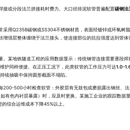
焊接或分段法兰拼接耗时费力。大口径排泥软管普遍配置
碳钢法
常采用Q235B碳钢或SS304不锈钢材质，表面经镀锌或环氧
丝增强层整体缠绕于法兰接头，使连接部位的抗拉强度达到管体
著。某地铁隧道工程的应用数据显示：传统钢管连接需要逐段焊接
维护同样便捷。在正压工况下，此类软管的工作压力可达
1.0-1
在持续抽吸中保持圆形截面不塌陷。
200-500小时检查软管：外胶层有无鼓包或磨损露出钢丝、
（如有色内衬层暴露）时，应及时更换。某施工企业的跟踪数据
进的综合运维成本下降45%以上。