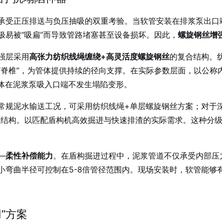
承受正压排送与负压抽吸的双重考验。当软管安装在排浆泵出口
极易被“吸扁”而导致管路堵塞甚至设备损坏。因此，
螺旋钢丝增
强层采用
高张力纺织线绳缠绕+高灵活度螺旋钢丝
的复合结构。
脊椎”，为管体提供持续的径向支撑。在实际参数层面，以公称内
体在泥浆泵吸入口端不发生塌陷变形。
常规泥水输送工况，可采用纺织线绳+单层螺旋钢丝方案；对于
强结构。以匹配盾构机高效掘进与快速排渣的实际需求。这种分
—
柔性补偿能力
。在盾构掘进过程中，泥浆管道不仅承受内部压
弯曲半径可控制在5-8倍管径范围内。现场安装时，软管能够有
”方案