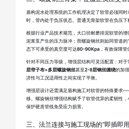
盾构泥水处理系统的工作机理决定了软管必须同时
时，管内处于负压状态。普通无骨架软管在负压下
根据行业产品技术规范，大口径耐磨排泥软管的增
泥浆泵产生的压力脉冲；而螺旋钢丝则如同管道的“
态下可承受的真空度可达
80-90Kpa
，有效保障管
针对不同压力等级，增强层结构可灵活配置：对于
层帘子布+多层螺旋钢丝
甚至
2-8层钢丝缠绕
的加
济性与工况适用性之间实现了平衡。
增强层设计还需满足盾构施工对软管的特殊要求—
移。螺旋钢丝增强结构赋予了软管优异的柔韧性，小
保护硬质管线免受应力损害。
三、法兰连接与施工现场的“即插即用