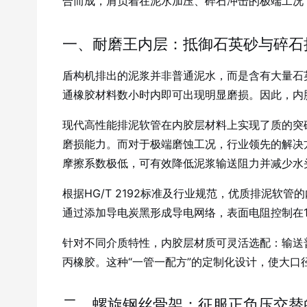
合而成，肩负着在泥水加压、碎石冲击的极端工况
一、耐磨王内层：抵御石英砂与碎石持
盾构机排出的泥浆并非普通泥水，而是含有大量石
通橡胶材料数小时内即可出现明显磨损。因此，内
现代高性能排泥软管在内胶层材料上实现了质的突
磨损能力。而对于极端磨蚀工况，行业领先的解决
摩擦系数极低，可有效降低泥浆输送阻力并减少水
根据HG/T 2192标准及行业规范，优质排泥软管
通过添加导电炭黑形成导电网络，表面电阻控制在1
针对不同介质特性，内胶层材质可灵活选配：输送普
丙橡胶。这种“一管一配方”的定制化设计，使大
二、螺旋钢丝骨架：征服正负压交替的