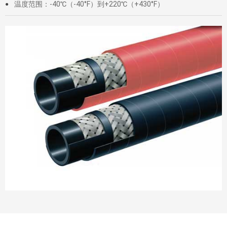
温度范围：-40℃（-40°F）到+220℃（+430°F）
●