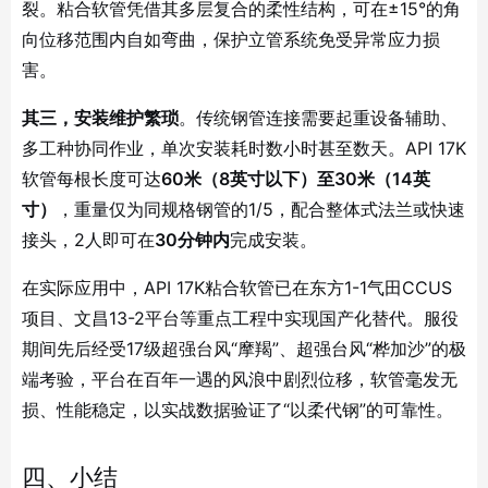
裂。粘合软管凭借其多层复合的柔性结构，可在±15°的角
向位移范围内自如弯曲，保护立管系统免受异常应力损
害
。
其三，安装维护繁琐
。传统钢管连接需要起重设备辅助、
多工种协同作业，单次安装耗时数小时甚至数天。API 17K
软管每根长度可达
60米（8英寸以下）至30米（14英
寸）
，重量仅为同规格钢管的1/5，配合整体式法兰或快速
接头，2人即可在
30分钟内
完成安装
。
在实际应用中，API 17K粘合软管已在东方1-1气田CCUS
项目、文昌13-2平台等重点工程中实现国产化替代
。服役
期间先后经受17级超强台风“摩羯”、超强台风“桦加沙”的极
端考验，平台在百年一遇的风浪中剧烈位移，软管毫发无
损、性能稳定，以实战数据验证了“以柔代钢”的可靠性。
四、小结