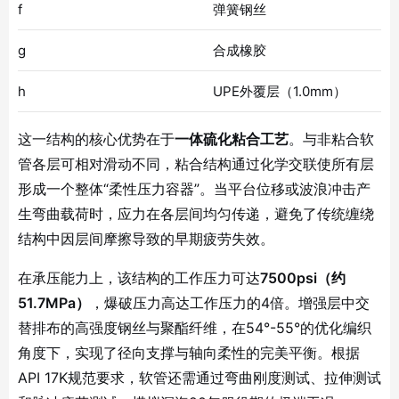
f
弹簧钢丝
g
合成橡胶
h
UPE外覆层（1.0mm）
这一结构的核心优势在于
一体硫化粘合工艺
。与非粘合软
管各层可相对滑动不同，粘合结构通过化学交联使所有层
形成一个整体“柔性压力容器”
。当平台位移或波浪冲击产
生弯曲载荷时，应力在各层间均匀传递，避免了传统缠绕
结构中因层间摩擦导致的早期疲劳失效。
在承压能力上，该结构的工作压力可达
7500psi（约
51.7MPa）
，爆破压力高达工作压力的4倍
。增强层中交
替排布的高强度钢丝与聚酯纤维，在54°-55°的优化编织
角度下，实现了径向支撑与轴向柔性的完美平衡。根据
API 17K规范要求，软管还需通过弯曲刚度测试、拉伸测试