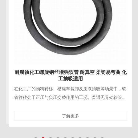
弯曲 化
耐腐蚀化工大口径橡胶软管 内衬丁基橡胶 耐
及强氧化剂
景中，软
在化工生产、金属表面处理、半导体湿法制程及矿物
架软管在
领域，氢氟酸（HF）和强氧化性酸（如浓硝酸、浓硫
废；而
铬酸）的输送对管路材料构成了极为严苛的挑战。氢
硅酸盐、金属材料
了解更多