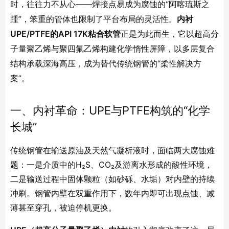
时，往往力不从心——焊接点易成为腐蚀的“阿喀琉斯之
踵”，笨重的管体也限制了平台布局的灵活性。
内衬
UPE/PTFE的API 17K粘合软管
正是为此而生，它以超高分
子量聚乙烯与聚四氟乙烯构建化学惰性屏障，以多层复合
结构承载深海高压，成为替代传统钢管的“柔性解决方
案”。
一、内衬革命：UPE与PTFE构筑的“化学
长城”
传统钢管在输送原油及天然气凝析液时，面临两大腐蚀难
题：一是介质中的H₂S、CO₂及游离水形成的酸性环境，
二是输送过程中固体颗粒（如砂砾、水垢）对内壁的持续
冲刷。钢管内壁在双重作用下，数年内即可出现点蚀、减
薄甚至穿孔，被迫停机更换。