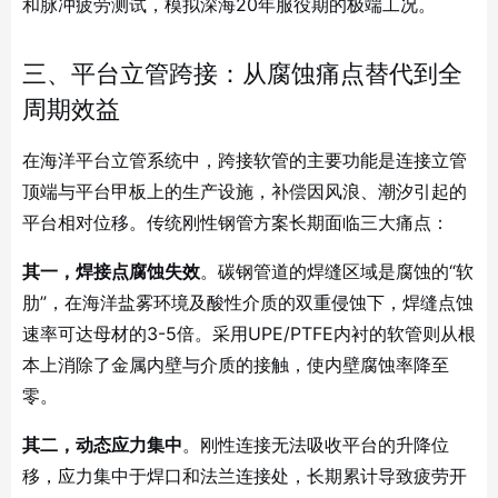
和脉冲疲劳测试，模拟深海20年服役期的极端工况
。
三、平台立管跨接：从腐蚀痛点替代到全
周期效益
在海洋平台立管系统中，跨接软管的主要功能是连接立管
顶端与平台甲板上的生产设施，补偿因风浪、潮汐引起的
平台相对位移。传统刚性钢管方案长期面临三大痛点：
其一，焊接点腐蚀失效
。碳钢管道的焊缝区域是腐蚀的“软
肋”，在海洋盐雾环境及酸性介质的双重侵蚀下，焊缝点蚀
速率可达母材的3-5倍。采用UPE/PTFE内衬的软管则从根
本上消除了金属内壁与介质的接触，使内壁腐蚀率降至
零
。
其二，动态应力集中
。刚性连接无法吸收平台的升降位
移，应力集中于焊口和法兰连接处，长期累计导致疲劳开