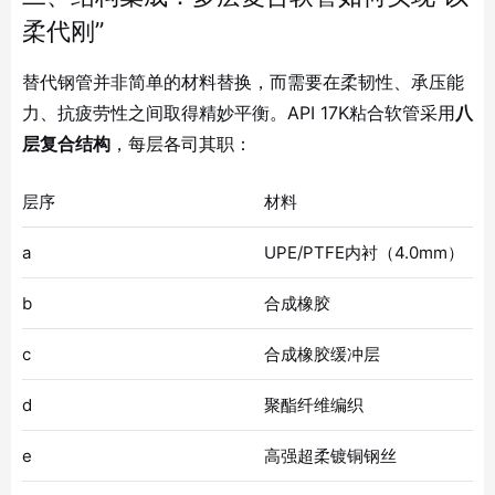
柔代刚”
替代钢管并非简单的材料替换，而需要在柔韧性、承压能
力、抗疲劳性之间取得精妙平衡。API 17K粘合软管采用
八
层复合结构
，每层各司其职
：
层序
材料
a
UPE/PTFE内衬（4.0mm）
b
合成橡胶
c
合成橡胶缓冲层
d
聚酯纤维编织
e
高强超柔镀铜钢丝