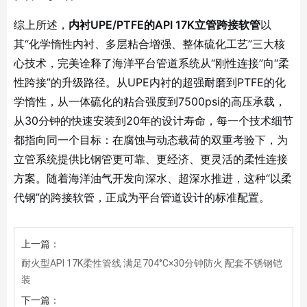
综上所述，
内衬UPE/PTFE的API 17K立管跨接软管
以
其“化学惰性内衬、多层粘合增强、整体硫化工艺”三大核
心技术，完美诠释了海洋平台管道系统从“刚性连接”向“柔
性跨接”的升级路径。从UPE内衬的超强耐磨到PTFE的化
学惰性，从一体硫化的粘合强度到7500psi的高压承载，
从30分钟的快速安装到20年的设计寿命，每一个技术细节
都指向同一个目标：在腐蚀与动态载荷的双重考验下，为
立管系统提供比钢管更可靠、更经济、更灵活的柔性连接
方案。随着海洋油气开发向深水、超深水推进，这种“以柔
代钢”的跨接软管，正成为平台管道设计的标准配置。
上一篇：
耐火型API 17K柔性管线 满足704°C×30分钟防火 配套不锈钢铠
装
下一篇：