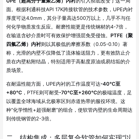
UPE（超高分子量聚乙烯）内衬
的引入彻底改变了这一局
面。根据利通科技API 17K跨接软管的技术参数，UPE内衬
厚度可达4.0mm，其分子量高达500万以上，几乎不与任
何化学物质发生反应
。耐磨性能更是传统钢材的4-7倍，
在输送含砂介质时可有效保护增强层免受侵蚀
。
PTFE（聚
四氟乙烯）内衬
则以其极低的摩擦系数（0.05-0.10）著
称，光滑的内壁不仅降低了流体输送阻力，更有效防止介
质在内壁粘附结晶，特别适用于高黏度原油或易结垢的介
质场景
。
在耐温性能方面，UPE内衬的工作温度可达
-40℃至
+80℃
，PTFE则可耐受
-70℃至+260℃
的极端温度，足
以覆盖全球海域从北极寒区到赤道热带的服役环境
。这
种“化学惰性+超强耐磨”的组合，使软管内壁的生命周期达
到传统钢管的2-3倍。
二、结构集成：多层复合软管如何实现“以