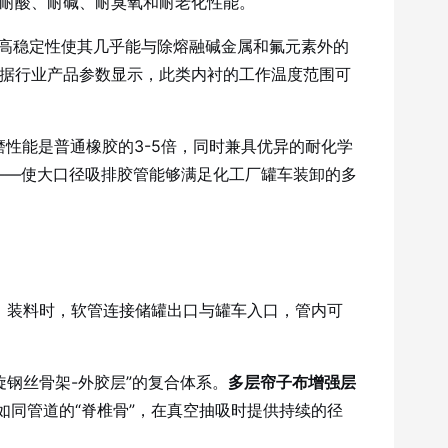
的耐酸、耐碱、耐臭氧和耐老化性能。
的极高稳定性使其几乎能与除熔融碱金属和氟元素外的
据行业产品参数显示，此类内衬的工作温度范围可
磨性能是普通橡胶的3-5倍，同时兼具优异的耐化学
腐蚀——使大口径吸排胶管能够满足化工厂罐车装卸的多
；装料时，软管连接储罐出口与罐车入口，管内可
旋钢丝骨架-外胶层”的复合体系
。
多层帘子布增强层
如同管道的“脊椎骨”，在真空抽吸时提供持续的径