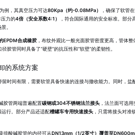
管为例，其真空压力可达
80Kpa（约-0.08MPa）
，确保了软管在
作压力的
4倍（安全系数4:1）
，符合国际通用的安全标准
。部分高
场景
。
的EPDM合成橡胶
，布纹外观比一般光面胶管密度更高，管体整
口径胶管同时具备了“硬壁”的抗压性和“软壁”的柔韧性。
卸的系统方案
区停留时间有限，需要软管具备快速的连接与撤收能力。同时，盐
碱胶管两端普遍配置
碳钢或304不锈钢法兰接头
，法兰面可选用突
漏运行
。部分产品还适配
槽罐车专用快速接头
，只需将接头对准
吸排酸碱胶管的内径可从
DN13mm（1/2英寸）覆盖至DN600