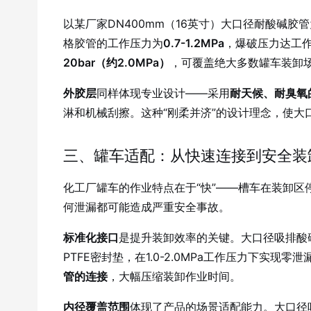
以某厂家DN400mm（16英寸）大口径耐酸碱胶
格胶管的工作压力为
0.7-1.2MPa
，爆破压力达工
20bar（约2.0MPa）
，可覆盖绝大多数罐车装卸
外胶层
同样体现专业设计——采用
耐天候、耐臭氧
淋和机械刮擦
。这种“刚柔并济”的设计理念，使大
三、罐车适配：从快速连接到安全装
化工厂罐车的作业特点在于“快”——槽车在装卸
何泄漏都可能造成严重安全事故。
标准化接口
是提升装卸效率的关键。大口径吸排酸
PTFE密封垫，在1.0-2.0MPa工作压力下实现零泄
管的连接
，大幅压缩装卸作业时间。
内径覆盖范围
体现了产品的场景适配能力。大口径