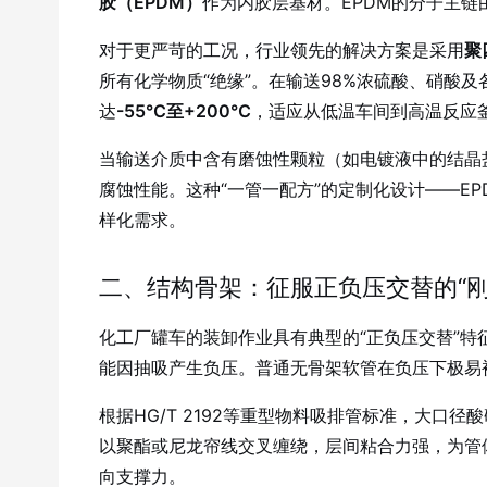
胶（EPDM）
作为内胶层基材
。EPDM的分子主
对于更严苛的工况，行业领先的解决方案是采用
聚
所有化学物质“绝缘”。在输送98%浓硫酸、硝酸及
达
-55℃至+200℃
，适应从低温车间到高温反应
当输送介质中含有磨蚀性颗粒（如电镀液中的结晶
腐蚀性能
。这种“一管一配方”的定制化设计——E
样化需求。
二、结构骨架：征服正负压交替的“刚
化工厂罐车的装卸作业具有典型的“正负压交替”
能因抽吸产生负压。普通无骨架软管在负压下极易被
根据HG/T 2192等重型物料吸排管标准，大口
以聚酯或尼龙帘线交叉缠绕，层间粘合力强，为管
向支撑力。