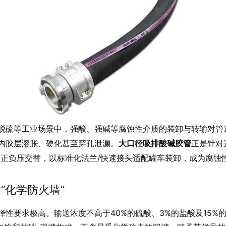
脱硫等工业场景中，强酸、强碱等腐蚀性介质的装卸与转输对管
内胶层溶胀、硬化甚至穿孔泄漏。
大口径吸排酸碱胶管
正是针对
正负压交替，以标准化法兰/快速接头适配罐车装卸，成为腐蚀性
“化学防火墙”
性要求极高。输送浓度不高于40%的硫酸、3%的盐酸及15%