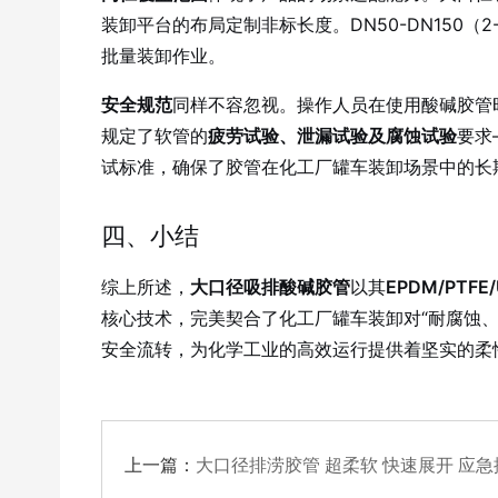
装卸平台的布局定制非标长度
。DN50-DN15
批量装卸作业。
安全规范
同样不容忽视。操作人员在使用酸碱胶管
规定了软管的
疲劳试验、泄漏试验及腐蚀试验
要求
试标准，确保了胶管在化工厂罐车装卸场景中的长
四、小结
综上所述，
大口径吸排酸碱胶管
以其
EPDM/PT
核心技术，完美契合了化工厂罐车装卸对“耐腐蚀、
安全流转，为化学工业的高效运行提供着坚实的柔
上一篇：
大口径排涝胶管 超柔软 快速展开 应