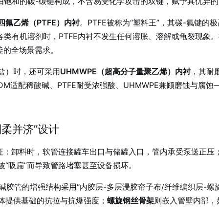
链由饱和的碳-碳键构成，不含易受化学攻击的双键，赋予其优异
四氟乙烯（PTFE）内衬
。PTFE被称为“塑料王”，其碳-氟键
各类有机溶剂时，PTFE内衬不发生任何溶胀、溶解或龟裂现象
。
釜的全场景需求
。
盐）时，还可采用
UHMWPE（超高分子量聚乙烯）内衬
，其耐
PDM适配稀酸碱、PTFE耐受浓强酸、UHMWPE兼顾磨蚀与
柔并济”设计
特征：卸料时，软管连接罐车出口与储罐入口，管内承受泵送正压
“吸扁”而导致管路堵塞甚至设备损坏。
径酸碱胶管的增强结构采用“内胶层-多层浸胶帘子布/纤维编织层-螺
体提供基础的抗拉与抗爆强度；
螺旋钢丝骨架
则嵌入管壁内部，