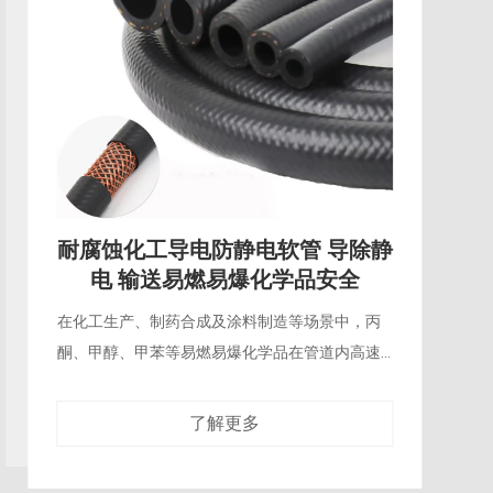
耐腐蚀化工PTFE波纹软管 耐强酸
强碱 工作温度-60℃~230℃
在化工生产、医药合成、电镀工艺及半导体湿法
制程中，强酸、强碱及有机溶剂的输送对管路材
料提出了近乎苛刻的耐腐蚀要求。普通橡胶软管
在浓硫酸或液碱的持续侵蚀下，数周至数月
了解更多