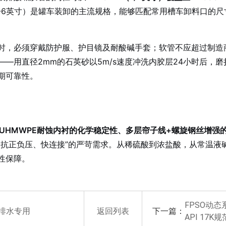
0（2-6英寸）是罐车装卸的主流规格，能够匹配常用槽车卸料口的
时，必须穿戴防护服、护目镜及耐酸碱手套；软管不应超过制造
——用直径2mm的石英砂以5m/s速度冲洗内胶层24小时后，磨
期可靠性。
FE/UHMWPE耐蚀内衬的化学稳定性、多层帘子线+螺旋钢丝增
抗正负压、快连接”的严苛需求。从稀硫酸到浓盐酸，从常温液碱
性保障。
FPSO动
下一篇：
急排水专用
返回列表
API 17K规