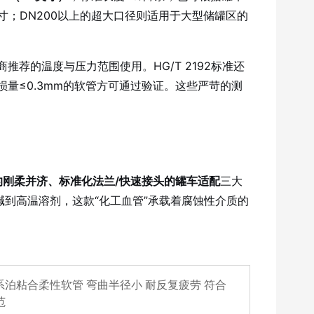
尺寸；DN200以上的超大口径则适用于大型储罐区的
商推荐的温度与压力范围使用
。HG/T 2192标准还
损量≤0.3mm的软管方可通过验证
。这些严苛的测
强的刚柔并济、标准化法兰/快速接头的罐车适配
三大
到高温溶剂，这款“化工血管”承载着腐蚀性介质的
态系泊粘合柔性软管 弯曲半径小 耐反复疲劳 符合
范