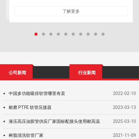
寒环境中，橡胶分子链从高弹态进入玻璃态，材料硬化脆
化，轻则密封失效
了解更多
公司新闻
行业新闻
中国多功能吸排软管哪里有卖
2022-02-10
●
耐磨 PTFE 软管压接器
2023-03-13
●
液压高压油胶管供应厂家国标配接头使用耐高温
2025-03-10
●
树脂清洗软管厂家
2021-11-09
●