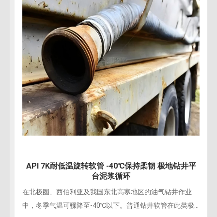
API 7K耐低温旋转软管 -40℃保持柔韧 极地钻井平
台泥浆循环
在北极圈、西伯利亚及我国东北高寒地区的油气钻井作业
中，冬季气温可骤降至-40℃以下。普通钻井软管在此类极