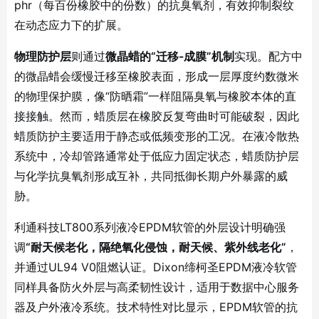
phr（每百份橡胶中的份数）的抗臭氧剂，有效抑制裂纹
在动态应力下的扩展
。
物理防护层
则通过
微晶蜡的“迁移-成膜”机制
实现。配方中
的微晶蜡会缓慢迁移至橡胶表面，形成一层厚度约数微米
的物理保护膜，像“防晒霜”一样阻隔臭氧与橡胶本体的直
接接触
。然而，蜡质层在橡胶反复弯曲时可能破裂，因此
蜡质防护主要适用于静态或低频变形的工况
。在液冷散热
系统中，冷却管路通常处于低应力固定状态，蜡质防护层
与化学抗臭氧剂形成互补，共同抵御长期户外暴露的威
胁。
利通科技LT800系列液冷EPDM软管的外层设计明确强
调
“耐天候老化，隔绝氧化侵蚀，耐天候、紫外线老化”
，
并通过UL94 V0阻燃认证
。Dixon缔柯圣EPDM液冷软管
同样具备防火外层与高柔韧性设计，适用于数据中心服务
器及户外液冷系统
。技术特性对比显示，EPDM软管的抗