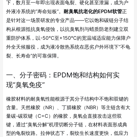
下，数月至一年即出现表面龟裂、硬化甚至泄漏，成为户
外液冷系统的“寿命短板”。
耐臭氧抗老化的EPDM软管
正
是针对这一场景研发的专业产品——它以饱和碳链分子结
构从根源抵抗臭氧侵蚀，以抗臭氧剂与蜡质防老剂建立双
重防护体系，以-50℃至+150℃的宽温域适应能力保障户
外全天候服役，成为液冷散热系统在恶劣户外环境下“不龟
裂、长寿命”的可靠保障。
一、分子密码：EPDM饱和结构如何实
现“臭氧免疫”
橡胶材料的耐臭氧性能根源于其分子结构中不饱和双键的
含量。天然橡胶（NR）、丁腈橡胶（NBR）等主链含有大
量碳-碳双键（C=C）的橡胶，臭氧会直接攻击这些双
键，通过“臭氧分解”机理切断分子链，在材料表面形成典
型的龟裂纹路
。拉伸状态下，裂纹生长速度更快，低应力