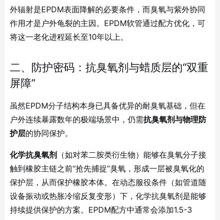
外辐射是EPDM表面降解的必要条件，而臭氧与紫外协同
作用才是户外龟裂的主因
。EPDM软管通过配方优化，可
将这一老化进程延长至10年以上
。
二、防护密码：抗臭氧剂与蜡质层的“双重
屏障”
虽然EPDM分子结构本身已具备优异的耐臭氧基础，但在
户外连续暴露数年的极端场景中，仍需
抗臭氧剂与物理防
护层
的协同保护。
化学抗臭氧剂
（如对苯二胺类衍生物）能够在臭氧分子接
触到橡胶主链之前“抢先捕捉”臭氧，形成一层被臭氧化的
保护层，从而保护橡胶本体。在动态服役条件（如管道随
设备振动或热胀冷缩反复变形）下，化学抗臭氧剂是能够
持续提供保护的方案
。EPDM配方中通常会添加1.5-3