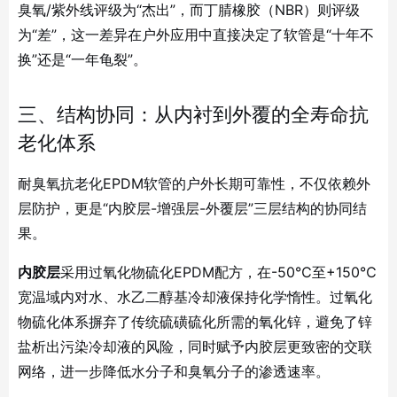
臭氧/紫外线评级为“杰出”，而丁腈橡胶（NBR）则评级
为“差”
，这一差异在户外应用中直接决定了软管是“十年不
换”还是“一年龟裂”。
三、结构协同：从内衬到外覆的全寿命抗
老化体系
耐臭氧抗老化EPDM软管的户外长期可靠性，不仅依赖外
层防护，更是“内胶层-增强层-外覆层”三层结构的协同结
果。
内胶层
采用过氧化物硫化EPDM配方，在-50℃至+150℃
宽温域内对水、水乙二醇基冷却液保持化学惰性
。过氧化
物硫化体系摒弃了传统硫磺硫化所需的氧化锌，避免了锌
盐析出污染冷却液的风险，同时赋予内胶层更致密的交联
网络，进一步降低水分子和臭氧分子的渗透速率。