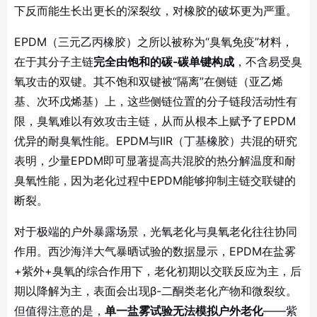
下反而能生长出更长的深裂纹，对橡胶的破坏更为严重
。
EPDM（三元乙丙橡胶）之所以被称为“臭氧免疫”材料，
在于其分子主链
完全由饱和的碳-碳单键构成
，不含易受臭
氧攻击的双键
。其不饱和双键被“隔离”在侧链（亚乙烯
基、次环戊烯基）上，这些侧链位置的分子链段活动性有
限，臭氧难以有效攻击主链，从而从根本上赋予了EPDM
优异的耐臭氧性能。EPDM与IIR（丁基橡胶）共混的研究
表明，少量EPDM即可显著提高共混胶的热分解温度和耐
臭氧性能，因为老化过程中EPDM能够抑制主链交联键的
断裂
。
对于极端的户外暴露场景，光氧老化与臭氧老化往往协同
作用。西沙海洋大气暴晒试验的数据显示，EPDM在盐雾
+紫外+臭氧的综合作用下，老化初期以交联反应为主，后
期以降解为主，表面会出现β-二酮类老化产物和微裂纹
。
但值得注意的是，
单一盐雾试验无法模拟户外老化
——紫