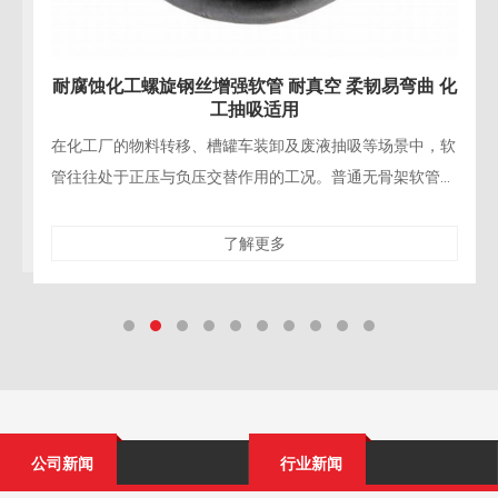
耐腐蚀化工螺旋钢丝增强软管 耐真空 柔韧易弯曲 化
工抽吸适用
在化工厂的物料转移、槽罐车装卸及废液抽吸等场景中，软
管往往处于正压与负压交替作用的工况。普通无骨架软管在
抽吸负压下极易“吸扁”，导致流量骤降甚至管路报废；而
了解更多
公司新闻
行业新闻