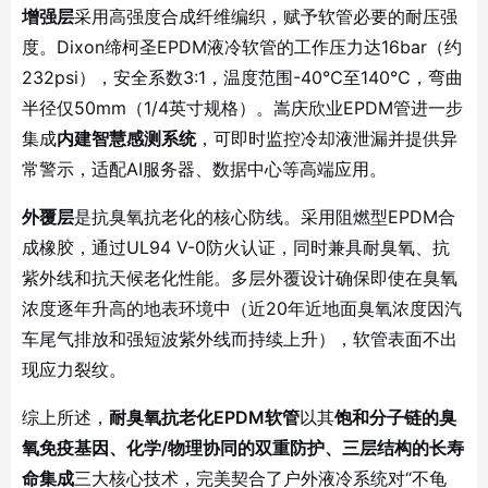
增强层
采用高强度合成纤维编织，赋予软管必要的耐压强
度。Dixon缔柯圣EPDM液冷软管的工作压力达16bar（约
232psi），安全系数3:1，温度范围-40℃至140℃，弯曲
半径仅50mm（1/4英寸规格）
。嵩庆欣业EPDM管进一步
集成
内建智慧感测系统
，可即时监控冷却液泄漏并提供异
常警示，适配AI服务器、数据中心等高端应用
。
外覆层
是抗臭氧抗老化的核心防线。采用阻燃型EPDM合
成橡胶，通过UL94 V-0防火认证
，同时兼具耐臭氧、抗
紫外线和抗天候老化性能。多层外覆设计确保即使在臭氧
浓度逐年升高的地表环境中（近20年近地面臭氧浓度因汽
车尾气排放和强短波紫外线而持续上升
），软管表面不出
现应力裂纹。
综上所述，
耐臭氧抗老化EPDM软管
以其
饱和分子链的臭
氧免疫基因、化学/物理协同的双重防护、三层结构的长寿
命集成
三大核心技术，完美契合了户外液冷系统对“不龟