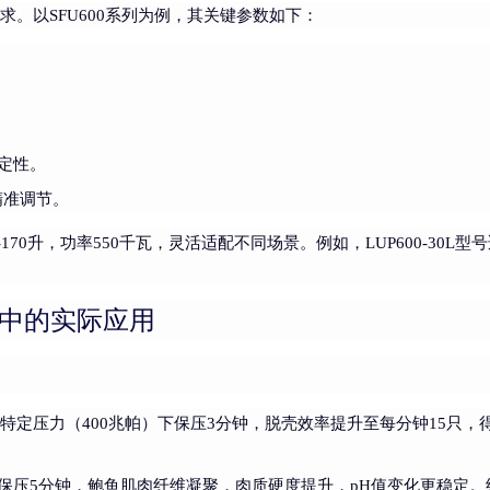
求。以SFU600系列为例，其关键参数如下：
。
定性。
精准调节。
170升，功率550千瓦，灵活适配不同场景。例如，LUP600-30L型号
壳中的实际应用
特定压力（400兆帕）下保压3分钟，脱壳效率提升至每分钟15只，得
保压5分钟，鲍鱼肌肉纤维凝聚，肉质硬度提升，pH值变化更稳定。经