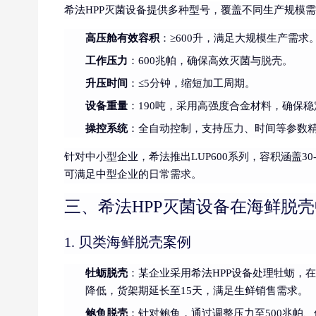
希法HPP灭菌设备提供多种型号，覆盖不同生产规模需
高压舱有效容积
：≥600升，满足大规模生产需求
工作压力
：600兆帕，确保高效灭菌与脱壳。
升压时间
：≤5分钟，缩短加工周期。
设备重量
：190吨，采用高强度合金材料，确保稳
操控系统
：全自动控制，支持压力、时间等参数
针对中小型企业，希法推出LUP600系列，容积涵盖30-
可满足中型企业的日常需求。
三、希法HPP灭菌设备在海鲜脱
1. 贝类海鲜脱壳案例
牡蛎脱壳
：某企业采用希法HPP设备处理牡蛎，在
降低，货架期延长至15天，满足生鲜销售需求。
鲍鱼脱壳
：针对鲍鱼，通过调整压力至500兆帕、