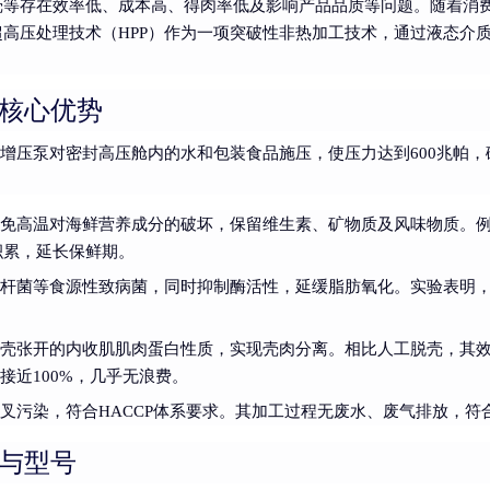
壳等存在效率低、成本高、得肉率低及影响产品品质等问题。随着消
压处理技术（HPP）作为一项突破性非热加工技术，通过液态介质施
与核心优势
的增压泵对密封高压舱内的水和包装食品施压，使压力达到600兆帕
避免高温对海鲜营养成分的破坏，保留维生素、矿物质及风味物质。例
积累，延长保鲜期。
肠杆菌等食源性致病菌，同时抑制酶活性，延缓脂肪氧化。实验表明，
制壳张开的内收肌肌肉蛋白性质，实现壳肉分离。相比人工脱壳，其效率
接近100%，几乎无浪费。
交叉污染，符合HACCP体系要求。其加工过程无废水、废气排放，符
数与型号