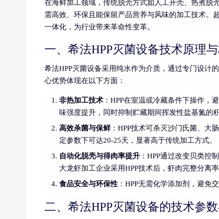
在海鲜加工领域，传统脱壳方式如人工开壳、热煮脱
需高效、环保且能保留产品营养与风味的加工技术。超高
一体化，为行业带来革命性变革。
一、希法HPP灭菌设备技术原理
希法HPP灭菌设备采用纯水作为介质，通过专门设计
心优势体现在以下方面：
非热加工技术
：HPP在室温或冷藏条件下操作，
味强度提升，同时抑制贮藏期间挥发性盐基氮的
高效杀菌与保鲜
：HPP技术可杀灭沙门氏菌、大
定参数下可达20-25天，显著高于传统加工方式。
自动化脱壳与得肉率提升
：HPP通过改变贝类控
大龙虾加工企业采用HPP技术后，虾肉完整分离率
食品安全与环保性
：HPP无需化学添加剂，避免
二、希法HPP灭菌设备的技术参