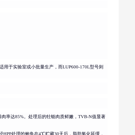
适用于实验室或小批量生产，而LUP600-170L型号则
肉率达85%。处理后的牡蛎肉质鲜嫩，TVB-N值显著
HPP处理的鲍鱼在4℃贮藏30天后，脂肪氧化延缓，