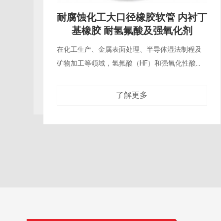
耐腐蚀化工大口径橡胶软管 内衬丁
基橡胶 耐氢氟酸及强氧化剂
在化工生产、金属表面处理、半导体湿法制程及
矿物加工等领域，氢氟酸（HF）和强氧化性酸
（如浓硝酸、浓硫酸、铬酸）的输送对管路材料
构成了极为严苛的挑战。氢氟酸对硅酸盐、金属
了解更多
材料