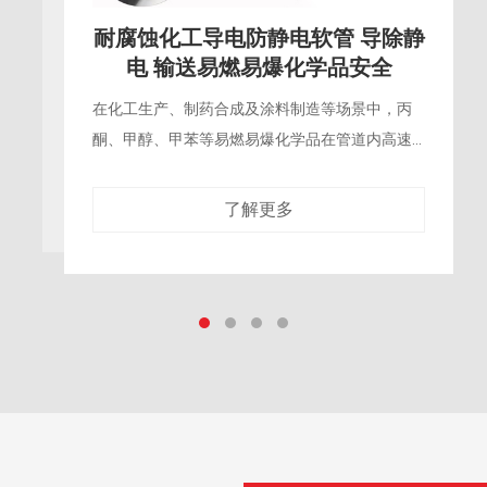
耐腐蚀化工导电防静电软管 导除静
电 输送易燃易爆化学品安全
在化工生产、制药合成及涂料制造等场景中，丙
酮、甲醇、甲苯等易燃易爆化学品在管道内高速
流动时，固-液界面摩擦会产生大量静电荷。普通
绝缘软管无法导走这些电荷，电势持续升高，
了解更多