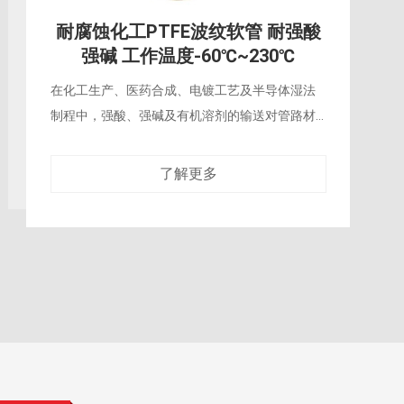
耐腐蚀化工PTFE波纹软管 耐强酸
强碱 工作温度-60℃~230℃
在化工生产、医药合成、电镀工艺及半导体湿法
制程中，强酸、强碱及有机溶剂的输送对管路材
料提出了近乎苛刻的耐腐蚀要求。普通橡胶软管
在浓硫酸或液碱的持续侵蚀下，数周至数月
了解更多